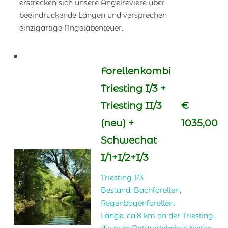
erstrecken sich unsere Angelreviere über
beeindruckende Längen und versprechen
einzigartige Angelabenteuer.
Forellenkombi
Triesting I/3 +
Triesting II/3
€
(neu) +
1035,00
Schwechat
I/1+I/2+I/3
Triesting I/3
Bestand: Bachforellen,
Regenbogenforellen.
Länge: ca.8 km an der Triesting,