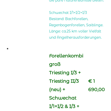
die pure Naturerlebnisse bieten.
Schwechat I/1+I/2+I/3
Bestand: Bachforellen,
Regenbogenforellen, Saiblinge.
Länge: ca.25 km voller Vielfalt
und Angelherausforderungen.
Forellenkombi
groß
Triesting I/3 +
Triesting II/3
€ 1
(neu) +
690,00
Schwechat
I/1+I/2 & I/3 +