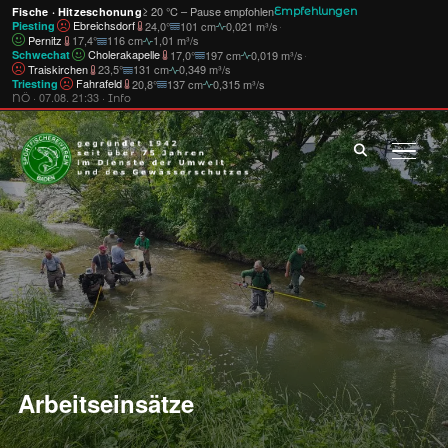
≥ 20 °C – Pause empfohlen
Fische · Hitzeschonung
Empfehlungen
Ebreichsdorf
·
24,0°
101 cm
0,021 m³/s
Piesting
Pernitz
17,4°
116 cm
1,01 m³/s
Cholerakapelle
·
17,0°
197 cm
0,019 m³/s
Schwechat
Traiskirchen
23,5°
131 cm
0,349 m³/s
Fahrafeld
20,8°
137 cm
0,315 m³/s
Triesting
· 07.08. 21:33 ·
NÖ
Info
SEIT
Arbeitseinsätze