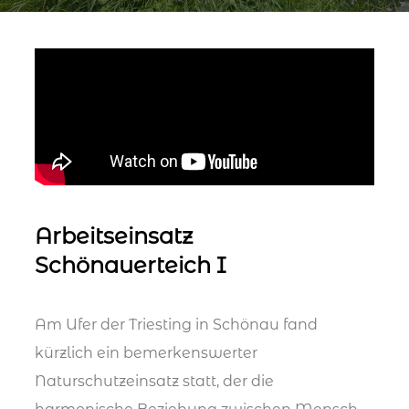
Arbeitseinsatz
Schönauerteich I
Am Ufer der Triesting in Schönau fand
kürzlich ein bemerkenswerter
Naturschutzeinsatz statt, der die